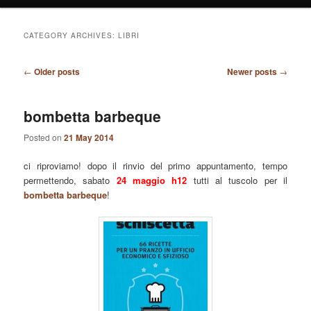
CATEGORY ARCHIVES:
LIBRI
Post
←
Older posts
Newer posts
→
navigation
bombetta barbeque
Posted on
21 May 2014
ci riproviamo! dopo il rinvio del primo appuntamento, tempo
permettendo, sabato
24 maggio h12
tutti al tuscolo per il
bombetta barbeque
!