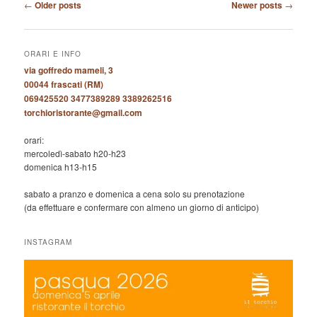
Post
←
Older posts
Newer posts
→
navigation
ORARI E INFO
via goffredo mameli, 3
00044 frascati (RM)
069425520 3477389289 3389262516
torchioristorante@gmail.com
orari:
mercoledì-sabato h20-h23
domenica h13-h15
sabato a pranzo e domenica a cena solo su prenotazione
(da effettuare e confermare con almeno un giorno di anticipo)
INSTAGRAM