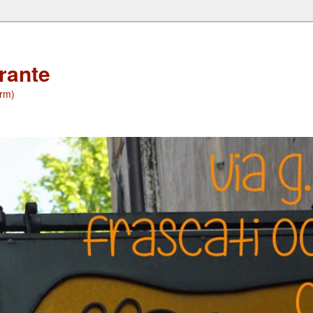
orante
(rm)