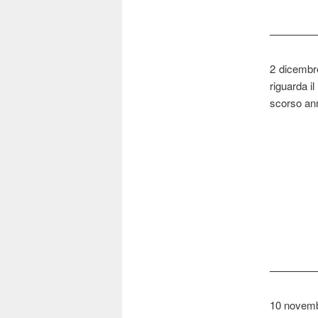
————
2 dicembre
riguarda i
scorso ann
————
10 novemb