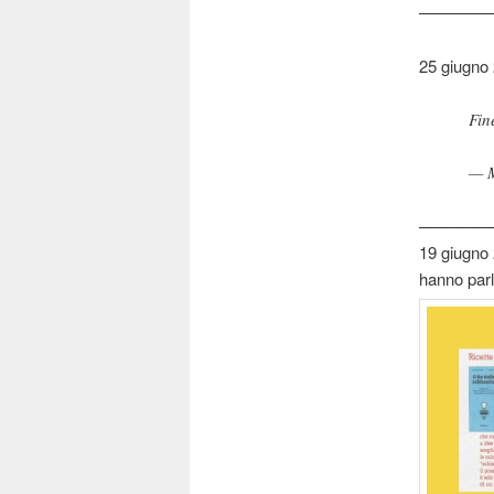
————
25 giugno 
Fin
— M
————
19 giugno 
hanno parl