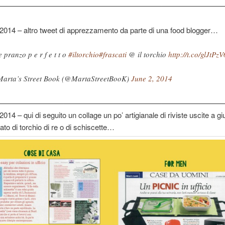
——————————————————————————————
2014 – altro tweet di apprezzamento da parte di una food blogger…
e pranzo p e r f e t t o
#iltorchio
#frascati
@ il torchio
http://t.co/glJtPz
arta’s Street Book (@MartaStreetBooK)
June 2, 2014
——————————————————————————————
2014 – qui di seguito un collage un po’ artigianale di riviste uscite a g
ato di torchio di re o di schiscette…