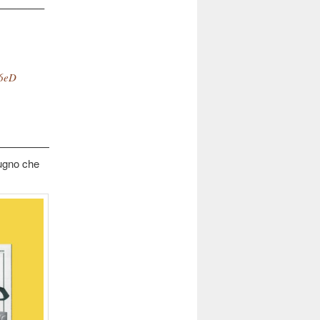
————–
V6eD
—————
iugno che