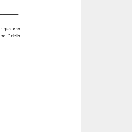
————–
er quel che
bel 7 dello
————–