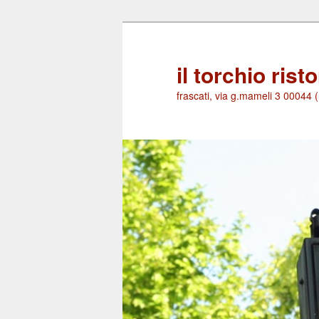
Skip
to
primary
il torchio rist
content
frascati, via g.mameli 3 00044 