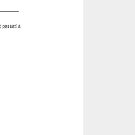
————–
o passati a