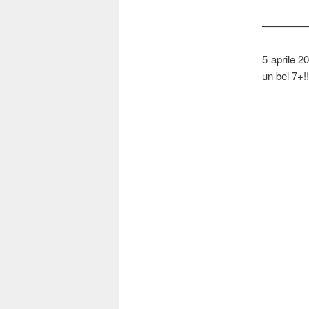
————
5 aprile 2
un bel 7+!