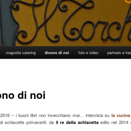
magnolia catering
dicono di noi
foto e video
partners e tra
ono di noi
2016 – i buoni libri non invecchiano mai… intervista su
la cucina
di schiscette primaverili. da
il re della schiscetta
edito nel 2014 d