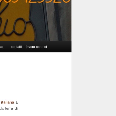
sp
contatti – lavora con noi
 italiana
a
a terre di