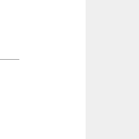
————–