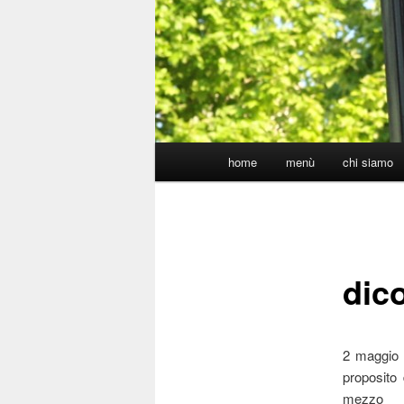
Main
home
menù
chi siamo
menu
dic
2 maggio 
proposito 
mezzo