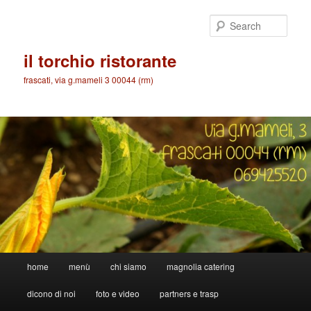
Skip
Skip
to
to
Sear
primary
secondary
content
content
il torchio ristorante
frascati, via g.mameli 3 00044 (rm)
Main
home
menù
chi siamo
magnolia catering
menu
dicono di noi
foto e video
partners e trasp