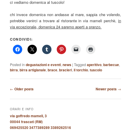
ci vediamo domenica al tuscolo!
chi invece domenica non andasse al mare, sappia che volendo,
potrebbe venirci a trovare al ristorante in via mameli perchè,
in
via eccezionale, domenica 24 saremo aperti a pranzo.
CONDIVIDI:
Posted in
degustazioni e eventi
,
news
|
Tagged
aperitivo
,
barbecue
,
birra
,
birra artigianale
,
brace
,
bracieri
,
il torchio
,
tuscolo
Post
←
Older posts
Newer posts
→
navigation
ORARI E INFO
via goffredo mameli, 3
00044 frascati (RM)
069425520 3477389289 3389262516