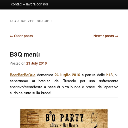
contatti – lavora con noi
TAG ARCHIVES:
BRACIERI
Post
←
Older posts
Newer posts
→
navigation
B3Q menù
Posted on
23 July 2016
BeerBarBeQue
domenica
24 luglio 2016
a partire dalle
h18
, vi
aspettiamo ai bracieri del Tuscolo per una rinfrescante
aperitivo/cena/festa a base di birra buona e brace. dall’aperitivo
al dolce tutto sulla brace!