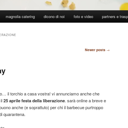
magnolia catering
dicono di noi
foto e video
partners e tras
BERAZIONE
Newer posts
→
ay
o… il torchio a casa vostra! vi annunciamo anche che
il
25 aprile festa della liberazione
. sarà online a breve e
 buono anche (e soprattuto) per chi il barbecue purtroppo
 di quarantena.
sto