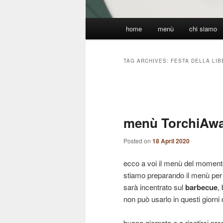
Main
home
menù
chi siamo
menu
TAG ARCHIVES:
FESTA DELLA LI
Post
navigation
menù TorchiAw
Posted on
18 April 2020
ecco a voi il menù del moment
stiamo preparando il menù per 
sarà incentrato sul
barbecue
,
non può usarlo in questi giorni
buona giornata e a risetirci pre