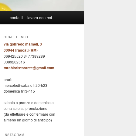
p
contatti – lavora con noi
ORARI E INFO
via goffredo mameli, 3
00044 frascati (RM)
069425520 3477389289
3389262516
torchioristorante@gmail.com
orari:
mercoledì-sabato h20-h23
domenica h13-h15
sabato a pranzo e domenica a
cena solo su prenotazione
(da effettuare e confermare con
almeno un giorno di anticipo)
INSTAGRAM