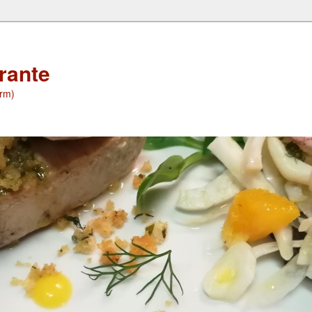
orante
(rm)