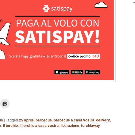
ws
|
Tagged
25 aprile
,
barbecue
,
barbecue a casa vostra
,
delivery
,
y
,
il torchio
,
il torchio a casa vostra
,
liberazione
,
torchiaway