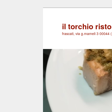
Skip
Skip
to
to
primary
secondary
il torchio rist
content
content
frascati, via g.mameli 3 00044 