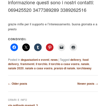
informazione questi sono i nostri contatti:
069425520 3477389289 3389262516
grazie mille per il supporto e l’interessamento. buona giornata e a
presto
CONDIVIDI:
Posted in
degustazioni e eventi
,
news
|
Tagged
delivery
,
food
delivery
,
frammenti
,
il torchio
,
il torchio a casa vostra
,
natale
,
natale 2020
,
natale a casa vostra
,
pranzo di natale
,
torchiaway
Post
←
Older posts
Newer posts
→
navigation
ORARI E INFO
via goffredo mameli, 3