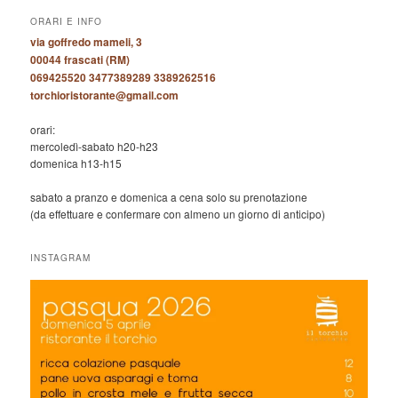
ORARI E INFO
via goffredo mameli, 3
00044 frascati (RM)
069425520 3477389289 3389262516
torchioristorante@gmail.com
orari:
mercoledì-sabato h20-h23
domenica h13-h15
sabato a pranzo e domenica a cena solo su prenotazione
(da effettuare e confermare con almeno un giorno di anticipo)
INSTAGRAM