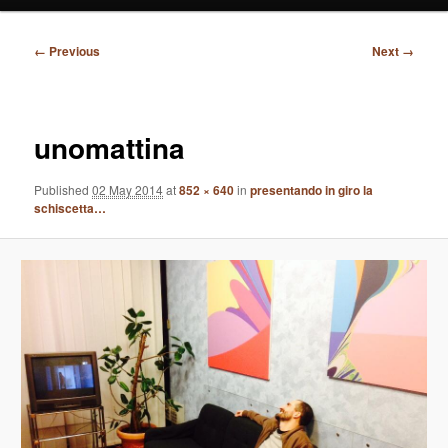
Image
← Previous
Next →
navigation
unomattina
Published
02 May 2014
at
852 × 640
in
presentando in giro la
schiscetta…