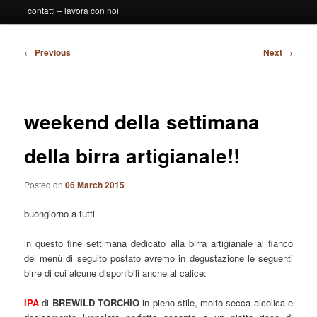
contatti – lavora con noi
Post
←
Previous
Next
→
navigation
weekend della settimana
della birra artigianale!!
Posted on
06 March 2015
buongiorno a tutti
in questo fine settimana dedicato alla birra artigianale al fianco
del menù di seguito postato avremo in degustazione le seguenti
birre di cui alcune disponibili anche al calice:
IPA
di
BREWILD
TORCHIO
in pieno stile, molto secca alcolica e