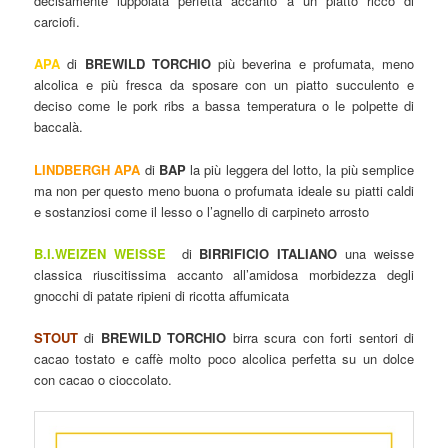
decisamente luppolata perfetta accanto a un piatto ricco di
carciofi.
APA
di
BREWILD TORCHIO
più beverina e profumata, meno
alcolica e più fresca da sposare con un piatto succulento e
deciso come le pork ribs a bassa temperatura o le polpette di
baccalà.
LINDBERGH APA
di
BAP
la più leggera del lotto, la più semplice
ma non per questo meno buona o profumata ideale su piatti caldi
e sostanziosi come il lesso o l’agnello di carpineto arrosto
B.I.WEIZEN WEISSE
di
BIRRIFICIO ITALIANO
una weisse
classica riuscitissima accanto all’amidosa morbidezza degli
gnocchi di patate ripieni di ricotta affumicata
STOUT
di
BREWILD TORCHIO
birra scura con forti sentori di
cacao tostato e caffè molto poco alcolica perfetta su un dolce
con cacao o cioccolato.