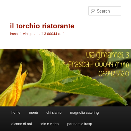
Skip
to
Sear
primary
content
il torchio ristorante
frascati, via g.mameli 3 00044 (rm)
Main
home
menù
chi siamo
magnolia catering
menu
dicono di noi
foto e video
partners e trasp