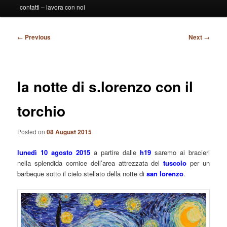
contatti – lavora con noi
Post
←
Previous
Next
→
navigation
la notte di s.lorenzo con il
torchio
Posted on
08 August 2015
lunedì 10 agosto 2015
a partire dalle
h19
saremo ai bracieri
nella splendida cornice dell’area attrezzata del
tuscolo
per un
barbeque sotto il cielo stellato della notte di
san
lorenzo
.