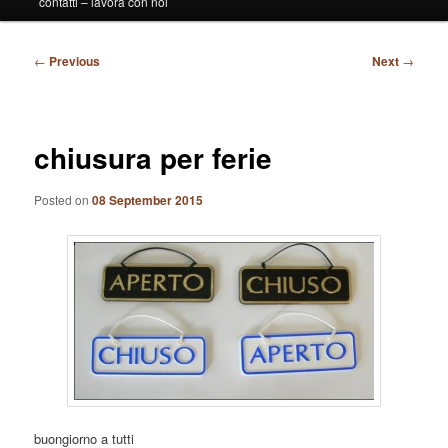
contatti – lavora con noi
Post
←
Previous
Next
→
navigation
chiusura per ferie
Posted on
08 September 2015
buongiorno a tutti