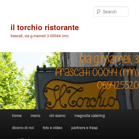
Skip
to
Sear
primary
content
il torchio ristorante
frascati, via g.mameli 3 00044 (rm)
Main
home
menù
chi siamo
magnolia catering
menu
dicono di noi
foto e video
partners e trasp