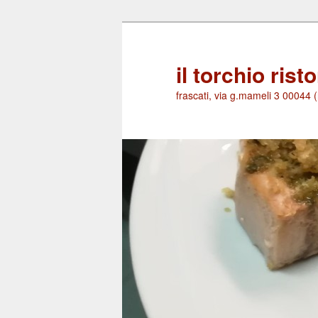
Skip
to
primary
il torchio rist
content
frascati, via g.mameli 3 00044 