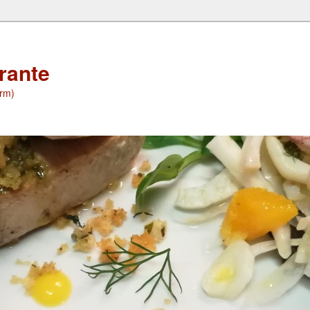
orante
(rm)