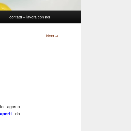
p
contatti – lavora con noi
Next
→
to agosto
aperti
da