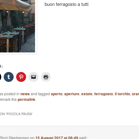
buon ferragosto a tutti
I:
as posted in
news
and tagged
aperto
,
aperture
,
estate
,
ferragosto
,
il torchio
,
orar
okmark the
permalink
.
ON “
PICCOLA PAUSA
”
Ricci Stephenson
on
15 August 2017 at 08:49
said: