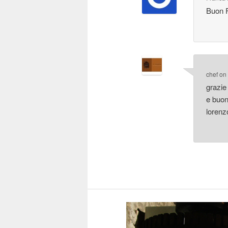
Buon F
chef
o
grazie 
e buon
lorenz