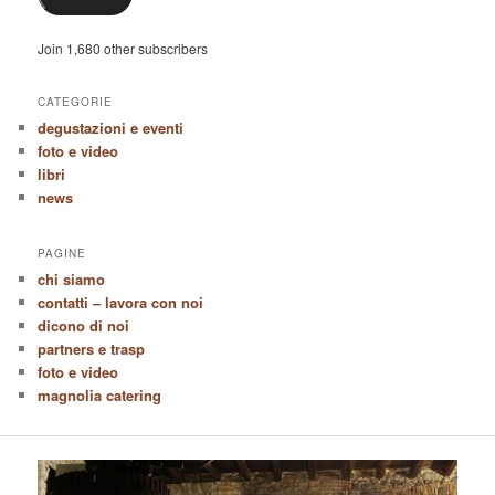
Join 1,680 other subscribers
CATEGORIE
degustazioni e eventi
foto e video
libri
news
PAGINE
chi siamo
contatti – lavora con noi
dicono di noi
partners e trasp
foto e video
magnolia catering