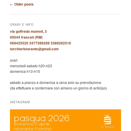
Post
←
Older posts
navigation
ORARI E INFO
via goffredo mameli, 3
00044 frascati (RM)
069425520 3477389289 3389262516
torchioristorante@gmail.com
orari:
mercoledì-sabato h20-h23
domenica h13-h15
sabato a pranzo e domenica a cena solo su prenotazione
(da effettuare e confermare con almeno un giorno di anticipo)
INSTAGRAM