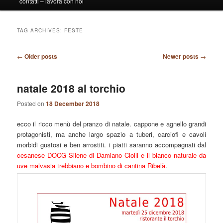
contatti – lavora con noi
TAG ARCHIVES:
FESTE
Post
←
Older posts
Newer posts
→
navigation
natale 2018 al torchio
Posted on
18 December 2018
ecco il ricco menù del pranzo di natale. cappone e agnello grandi
protagonisti, ma anche largo spazio a tuberi, carciofi e cavoli
morbidi gustosi e ben arrostiti. i piatti saranno accompagnati dal
cesanese DOCG Silene di Damiano Ciolli e il bianco naturale da
uve malvasia trebbiano e bombino di cantina Ribelà
.