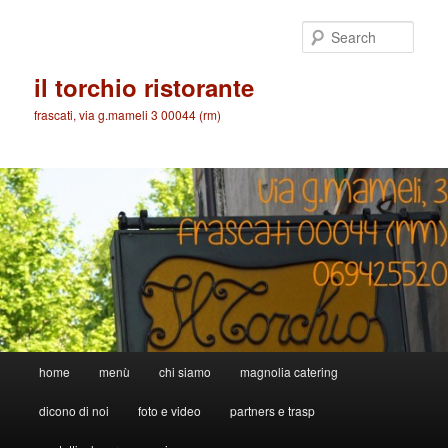
Skip
Skip
to
to
Sear
primary
secondary
content
content
il torchio ristorante
frascati, via g.mameli 3 00044 (rm)
Main
home
menù
chi siamo
magnolia catering
menu
dicono di noi
foto e video
partners e trasp