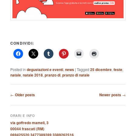
CONDIVIDI:
Posted in
degustazioni e eventi
,
news
|
Tagged
25 dicembre
,
feste
,
natale
,
natale 2018
,
pranzo di
,
pranzo di natale
Post
←
Older posts
Newer posts
→
navigation
ORARI E INFO
via goffredo mameli, 3
00044 frascati (RM)
069425520 3477389289 3389262516