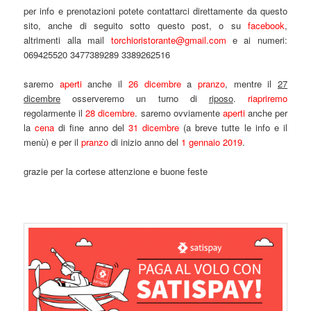
per info e prenotazioni potete contattarci direttamente da questo
sito, anche di seguito sotto questo post, o su
facebook
,
altrimenti alla mail
torchioristorante@gmail.com
e ai numeri:
069425520 3477389289 3389262516
saremo
aperti
anche il
26 dicembre
a
pranzo
, mentre il
27
dicembre
osserveremo un turno di
riposo
.
riapriremo
regolarmente il
28 dicembre
. saremo ovviamente
aperti
anche per
la
cena
di fine anno del
31 dicembre
(a breve tutte le info e il
menù) e per il
pranzo
di inizio anno del
1 gennaio 2019
.
grazie per la cortese attenzione e buone feste