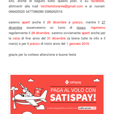
sito, anche di seguito sotto questo post, o su
facebook
,
altrimenti alla mail
torchioristorante@gmail.com
e ai numeri:
069425520 3477389289 3389262516
saremo
aperti
anche il
26 dicembre
a
pranzo
, mentre il
27
dicembre
osserveremo un turno di
riposo
.
riapriremo
regolarmente il
28 dicembre
. saremo ovviamente
aperti
anche per
la
cena
di fine anno del
31 dicembre
(a breve tutte le info e il
menù) e per il
pranzo
di inizio anno del
1 gennaio 2019
.
grazie per la cortese attenzione e buone feste