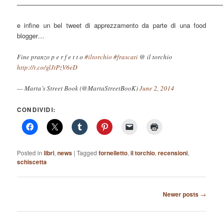
———————————————————————————————
e infine un bel tweet di apprezzamento da parte di una food
blogger…
Fine pranzo p e r f e t t o
#iltorchio
#frascati
@ il torchio
http://t.co/glJtPzV6eD
— Marta’s Street Book (@MartaStreetBooK)
June 2, 2014
CONDIVIDI:
Posted in
libri
,
news
|
Tagged
fornelletto
,
il torchio
,
recensioni
,
schiscetta
Post
Newer posts
→
navigation