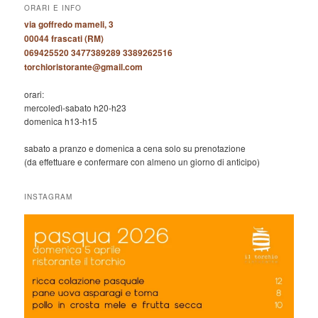
ORARI E INFO
via goffredo mameli, 3
00044 frascati (RM)
069425520 3477389289 3389262516
torchioristorante@gmail.com
orari:
mercoledì-sabato h20-h23
domenica h13-h15
sabato a pranzo e domenica a cena solo su prenotazione
(da effettuare e confermare con almeno un giorno di anticipo)
INSTAGRAM