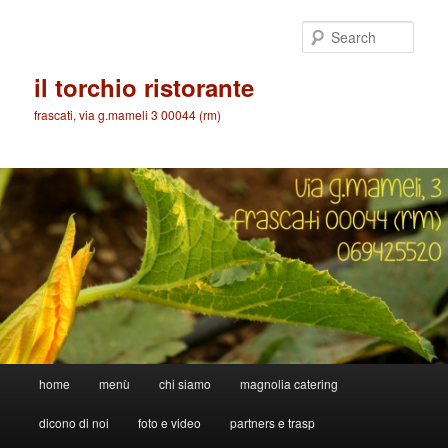
Skip
Skip
to
to
Sear
primary
secondary
content
content
il torchio ristorante
frascati, via g.mameli 3 00044 (rm)
Main
home
menù
chi siamo
magnolia catering
menu
dicono di noi
foto e video
partners e trasp