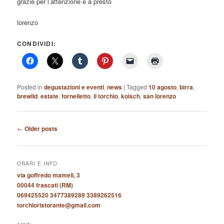
grazie per l’attenzione e a presto
lorenzo
CONDIVIDI:
Posted in
degustazioni e eventi
,
news
|
Tagged
10 agosto
,
birra
,
brewild
,
estate
,
fornelletto
,
il torchio
,
kolsch
,
san lorenzo
Post
←
Older posts
navigation
ORARI E INFO
via goffredo mameli, 3
00044 frascati (RM)
069425520 3477389289 3389262516
torchioristorante@gmail.com