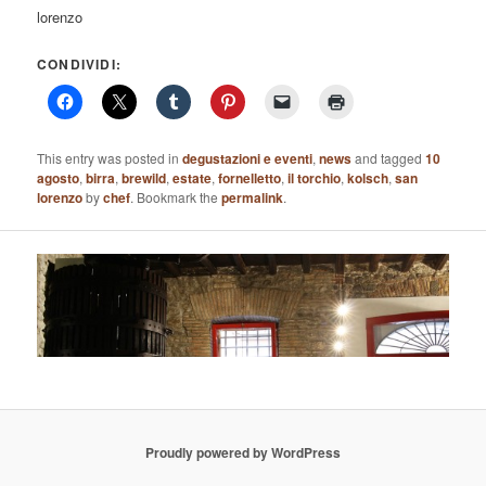
lorenzo
CONDIVIDI:
This entry was posted in
degustazioni e eventi
,
news
and tagged
10
agosto
,
birra
,
brewild
,
estate
,
fornelletto
,
il torchio
,
kolsch
,
san
lorenzo
by
chef
. Bookmark the
permalink
.
Proudly powered by WordPress