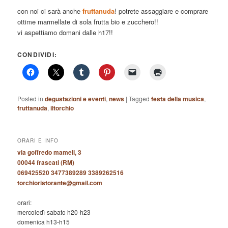
con noi ci sarà anche
fruttanuda
! potrete assaggiare e comprare
ottime marmellate di sola frutta bio e zucchero!!
vi aspettiamo domani dalle h17!!
CONDIVIDI:
Posted in
degustazioni e eventi
,
news
|
Tagged
festa della musica
,
fruttanuda
,
iltorchio
ORARI E INFO
via goffredo mameli, 3
00044 frascati (RM)
069425520 3477389289 3389262516
torchioristorante@gmail.com
orari:
mercoledì-sabato h20-h23
domenica h13-h15