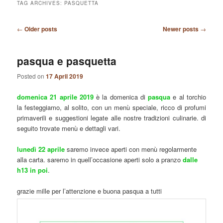
TAG ARCHIVES:
PASQUETTA
Post
←
Older posts
Newer posts
→
navigation
pasqua e pasquetta
Posted on
17 April 2019
domenica 21 aprile 2019
è la domenica di
pasqua
e al torchio
la festeggiamo, al solito, con un menù speciale, ricco di profumi
primaverili e suggestioni legate alle nostre tradizioni culinarie. di
seguito trovate menù e dettagli vari.
lunedì 22 aprile
saremo invece aperti con menù regolarmente
alla carta. saremo in quell’occasione aperti solo a pranzo
dalle
h13 in poi
.
grazie mille per l’attenzione e buona pasqua a tutti