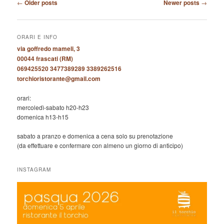
Post
←
Older posts
Newer posts
→
navigation
ORARI E INFO
via goffredo mameli, 3
00044 frascati (RM)
069425520 3477389289 3389262516
torchioristorante@gmail.com
orari:
mercoledì-sabato h20-h23
domenica h13-h15
sabato a pranzo e domenica a cena solo su prenotazione
(da effettuare e confermare con almeno un giorno di anticipo)
INSTAGRAM