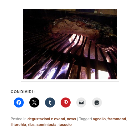
CONDIVIDI:
Posted in
degustazioni e eventi
,
news
|
Tagged
agnello
,
frammenti
,
il torchio
,
ribs
,
semintesta
,
tuscolo