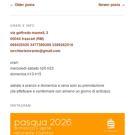
Post
←
Older posts
Newer posts
→
navigation
ORARI E INFO
via goffredo mameli, 3
00044 frascati (RM)
069425520 3477389289 3389262516
torchioristorante@gmail.com
orari:
mercoledì-sabato h20-h23
domenica h13-h15
sabato a pranzo e domenica a cena solo su prenotazione
(da effettuare e confermare con almeno un giorno di anticipo)
INSTAGRAM