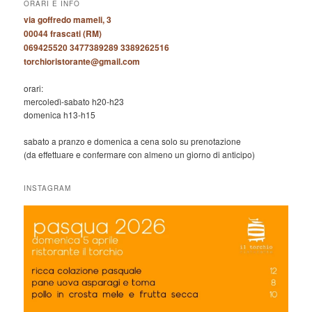
ORARI E INFO
via goffredo mameli, 3
00044 frascati (RM)
069425520 3477389289 3389262516
torchioristorante@gmail.com
orari:
mercoledì-sabato h20-h23
domenica h13-h15
sabato a pranzo e domenica a cena solo su prenotazione
(da effettuare e confermare con almeno un giorno di anticipo)
INSTAGRAM