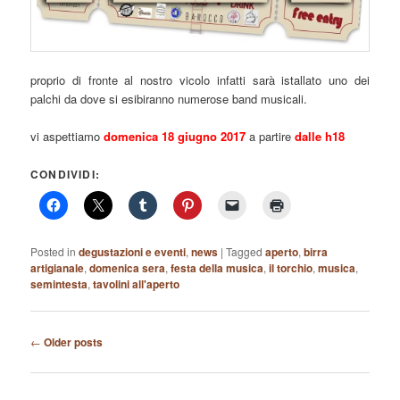
proprio di fronte al nostro vicolo infatti sarà istallato uno dei
palchi da dove si esibiranno numerose band musicali.
vi aspettiamo
domenica 18 giugno 2017
a partire
dalle h18
CONDIVIDI:
Posted in
degustazioni e eventi
,
news
|
Tagged
aperto
,
birra
artigianale
,
domenica sera
,
festa della musica
,
il torchio
,
musica
,
semintesta
,
tavolini all'aperto
Post
←
Older posts
navigation