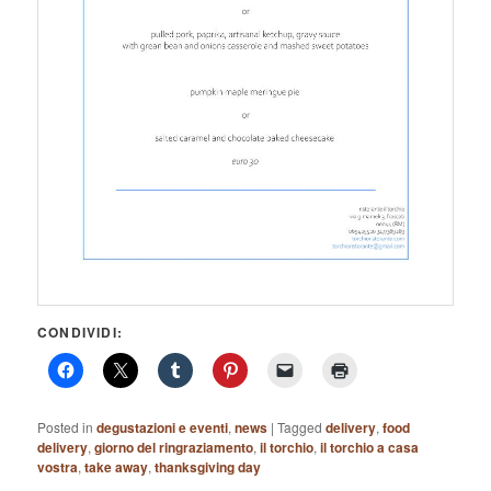
CONDIVIDI:
Posted in
degustazioni e eventi
,
news
|
Tagged
delivery
,
food
delivery
,
giorno del ringraziamento
,
il torchio
,
il torchio a casa
vostra
,
take away
,
thanksgiving day