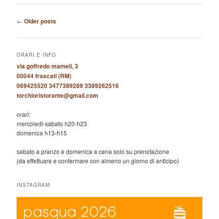
Post
←
Older posts
navigation
ORARI E INFO
via goffredo mameli, 3
00044 frascati (RM)
069425520 3477389289 3389262516
torchioristorante@gmail.com
orari:
mercoledì-sabato h20-h23
domenica h13-h15
sabato a pranzo e domenica a cena solo su prenotazione
(da effettuare e confermare con almeno un giorno di anticipo)
INSTAGRAM