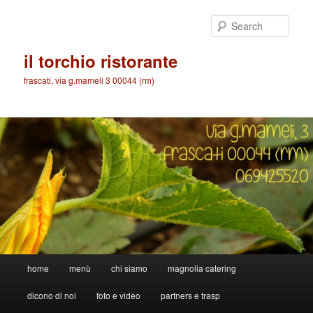
Skip
to
Sear
primary
content
il torchio ristorante
frascati, via g.mameli 3 00044 (rm)
Main
home
menù
chi siamo
magnolia catering
menu
dicono di noi
foto e video
partners e trasp