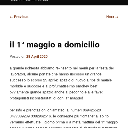
Post
←
Previous
Next
→
navigation
il 1° maggio a domicilio
Posted on
28 April 2020
a grande richiesta abbiamo re-inserito nel menù per la festa dei
lavoratori, alcune portate che hanno riscosso un grande
successo lo scorso 25 aprile: spazio di nuovo a ribs di maiale
morbide e succose e al profumatissimo smokey beef.
ovviamente grande spazio anche al pecorino e alle fave:
protagonisti inconstrastati di ogni 1° maggio!
per info e prenotazioni chiamateci ai numeri 069425520
3477389289 3382962516. le consegne più “lontane” al solito
verranno effettuate il giorno prima o a metà mattina del 1° maggio
stesso e come sempre saranno corredate di dettagliate istruzioni