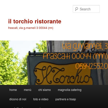
Skip
to
Sear
primary
content
il torchio ristorante
frascati, via g.mameli 3 00044 (rm)
Main
home
menù
chi siamo
magnolia catering
menu
dicono di noi
foto e video
partners e trasp