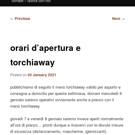
contatti – lavora con noi
Post
←
Previous
Next
→
navigation
orari d’apertura e
torchiaway
Posted on
05 January 2021
pubblichiamo di seguito il menù torchiaway valido per asporto e
consegna a domicilio per questa settimana. domani mercoledì 6
gennaio saremo operativi ovviamente anche a pranzo con il
menù torchiaway.
giovedì 7 e venerdì 8 gennaio saremo invece aperti normalmente
all’ora di pranzo… pronti dunque a ricevervi con le dovute misure
di sicurezza (distanziamento, mascherine, igienizzanti).