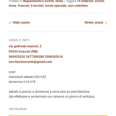
Posted in
degustazioni e eventi
,
news
|
Tagged
14 febbraio
,
eventi
,
festa
,
frascati
,
il torchio
,
menù speciale
,
san valentino
Post
←
Older posts
Newer posts
→
navigation
ORARI E INFO
via goffredo mameli, 3
00044 frascati (RM)
069425520 3477389289 3389262516
torchioristorante@gmail.com
orari:
mercoledì-sabato h20-h23
domenica h13-h15
sabato a pranzo e domenica a cena solo su prenotazione
(da effettuare e confermare con almeno un giorno di anticipo)
INSTAGRAM