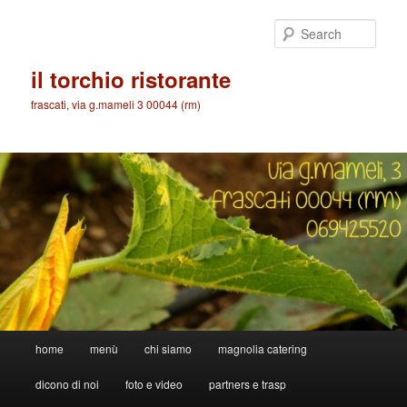
Skip
Skip
to
to
Sear
primary
secondary
content
content
il torchio ristorante
frascati, via g.mameli 3 00044 (rm)
Main
home
menù
chi siamo
magnolia catering
menu
dicono di noi
foto e video
partners e trasp