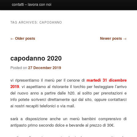
contatti – lavora con noi
TAG ARCHIVES:
CAPODANNO
Post
←
Older posts
Newer posts
→
navigation
capodanno 2020
Posted on
27 December 2019
vi ripresentiamo il menù per il cenone di
martedì 31 dicembre
2019
. vi aspettiamo al ristorante il torchio per festeggiare l’arrivo
del nuovo anno a partire dalle h20. al solito per prenotazioni e
info potete scriverci direttamente qui dal sito, oppure contattarci
ai nostri recapiti telefonici o via mail.
sarà a disposizione anche un menù bambini comprensivo di
antipasto primo secondo dolce e bevande al prezzo di 30€.