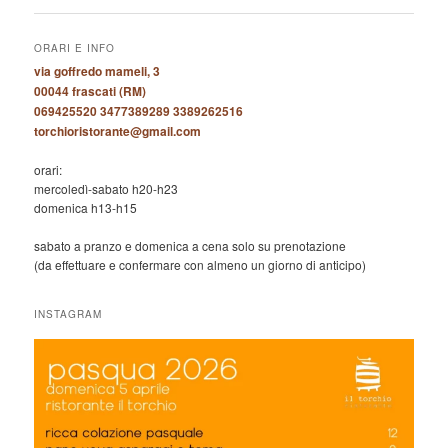
ORARI E INFO
via goffredo mameli, 3
00044 frascati (RM)
069425520 3477389289 3389262516
torchioristorante@gmail.com
orari:
mercoledì-sabato h20-h23
domenica h13-h15
sabato a pranzo e domenica a cena solo su prenotazione
(da effettuare e confermare con almeno un giorno di anticipo)
INSTAGRAM