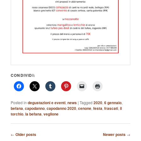
CONDIVIDI:
Posted in
degustazioni e eventi
,
news
|
Tagged
2020
,
6 gennaio
,
befana
,
capodanno
,
capodanno 2020
,
cenone
,
festa
,
frascati
,
il
torchio
,
la befana
,
veglione
Post
←
Older posts
Newer posts
→
navigation