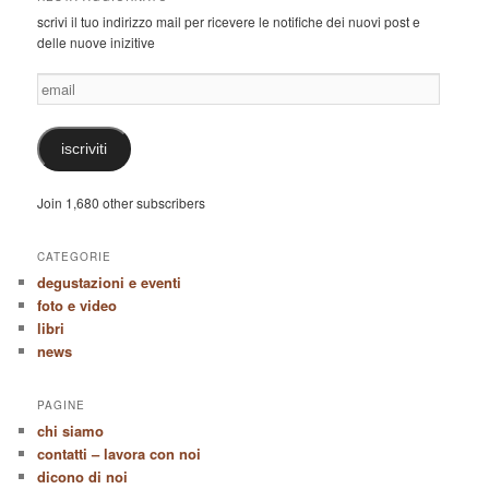
scrivi il tuo indirizzo mail per ricevere le notifiche dei nuovi post e
delle nuove inizitive
email
iscriviti
Join 1,680 other subscribers
CATEGORIE
degustazioni e eventi
foto e video
libri
news
PAGINE
chi siamo
contatti – lavora con noi
dicono di noi