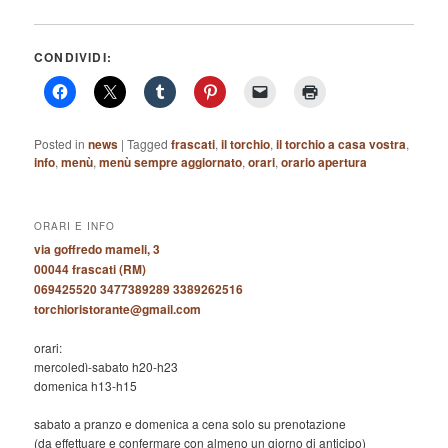
CONDIVIDI:
Posted in
news
|
Tagged
frascati
,
il torchio
,
il torchio a casa vostra
,
info
,
menù
,
menù sempre aggiornato
,
orari
,
orario apertura
ORARI E INFO
via goffredo mameli, 3
00044 frascati (RM)
069425520 3477389289 3389262516
torchioristorante@gmail.com
orari:
mercoledì-sabato h20-h23
domenica h13-h15
sabato a pranzo e domenica a cena solo su prenotazione
(da effettuare e confermare con almeno un giorno di anticipo)