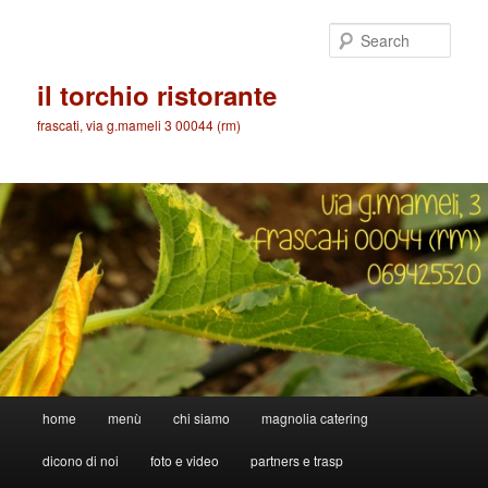
Skip
Skip
to
to
Sear
primary
secondary
content
content
il torchio ristorante
frascati, via g.mameli 3 00044 (rm)
Main
home
menù
chi siamo
magnolia catering
menu
dicono di noi
foto e video
partners e trasp