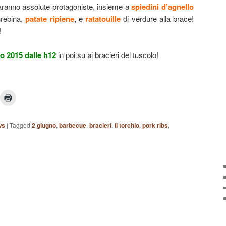
ranno assolute protagoniste, insieme a
spiedini d’agnello
hrebina,
patate ripiene
, e
ratatouille
di verdure alla brace!
!
o 2015 dalle h12
in poi su ai bracieri del tuscolo!
ws
|
Tagged
2 giugno
,
barbecue
,
bracieri
,
il torchio
,
pork ribs
,