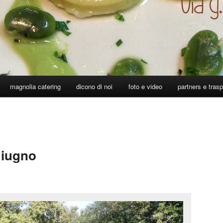
magnolia catering
dicono di noi
foto e video
partners e tras
giugno