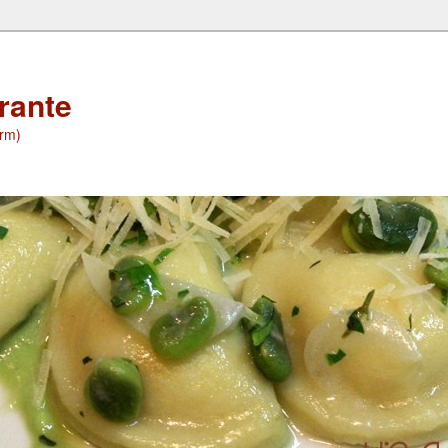
orante
(rm)