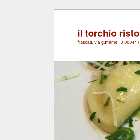
Skip
Skip
to
to
primary
secondary
il torchio rist
content
content
frascati, via g.mameli 3 00044 