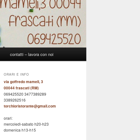
p
contatti – lavora con noi
ORARI E INFO
via goffredo mameli, 3
00044 frascati (RM)
069425520 3477389289
3389262516
torchioristorante@gmail.com
orari:
mercoledì-sabato h20-h23
domenica h13-h15