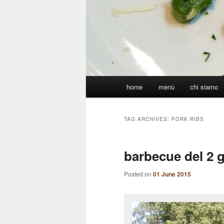
Main
home
menù
chi siamo
menu
TAG ARCHIVES:
PORK RIBS
barbecue del 2 
Posted on
01 June 2015