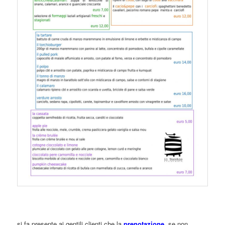
si fa presente ai gentili clienti che la
prenotazione
, se non