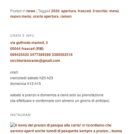
Posted in
news
|
Tagged
2020
,
apertura
,
frascati
,
il torchio
,
menù
,
nuovo menù
,
orario apertura
,
ramen
ORARI E INFO
via goffredo mameli, 3
00044 frascati (RM)
069425520 3477389289 3389262516
torchioristorante@gmail.com
orari:
mercoledì-sabato h20-h23
domenica h13-h15
sabato a pranzo e domenica a cena solo su prenotazione
(da effettuare e confermare con almeno un giorno di anticipo)
INSTAGRAM