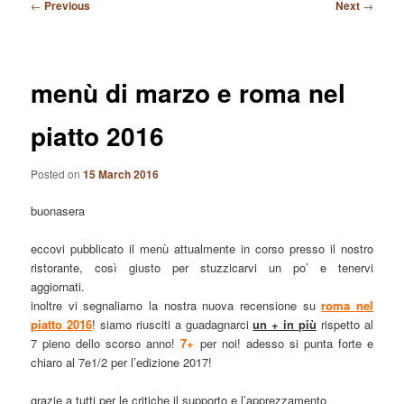
Post
←
Previous
Next
→
navigation
menù di marzo e roma nel
piatto 2016
Posted on
15 March 2016
buonasera
eccovi pubblicato il menù attualmente in corso presso il nostro
ristorante, così giusto per stuzzicarvi un po’ e tenervi
aggiornati.
inoltre vi segnaliamo la nostra nuova recensione su
roma nel
piatto 2016
! siamo riusciti a guadagnarci
un + in più
rispetto al
7 pieno dello scorso anno!
7+
per noi! adesso si punta forte e
chiaro al 7e1/2 per l’edizione 2017!
grazie a tutti per le critiche il supporto e l’apprezzamento