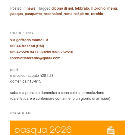
Posted in
news
|
Tagged
dicono di noi
,
febbraio
,
il torchio
,
menù
,
pasqua
,
pasquetta
,
recensioni
,
roma nel piatto
,
torchio
ORARI E INFO
via goffredo mameli, 3
00044 frascati (RM)
069425520 3477389289 3389262516
torchioristorante@gmail.com
orari:
mercoledì-sabato h20-h23
domenica h13-h15
sabato a pranzo e domenica a cena solo su prenotazione
(da effettuare e confermare con almeno un giorno di anticipo)
INSTAGRAM