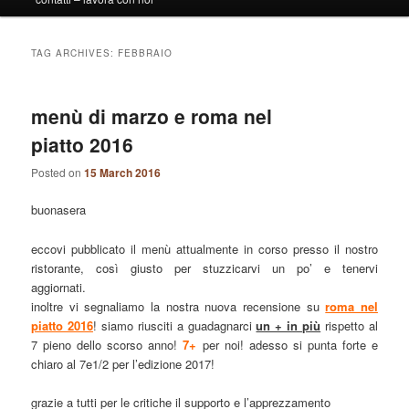
TAG ARCHIVES:
FEBBRAIO
menù di marzo e roma nel
piatto 2016
Posted on
15 March 2016
buonasera
eccovi pubblicato il menù attualmente in corso presso il nostro
ristorante, così giusto per stuzzicarvi un po’ e tenervi
aggiornati.
inoltre vi segnaliamo la nostra nuova recensione su
roma nel
piatto 2016
! siamo riusciti a guadagnarci
un + in più
rispetto al
7 pieno dello scorso anno!
7+
per noi! adesso si punta forte e
chiaro al 7e1/2 per l’edizione 2017!
grazie a tutti per le critiche il supporto e l’apprezzamento