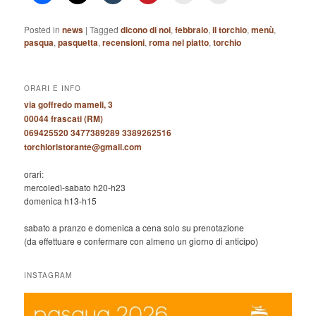
Posted in
news
|
Tagged
dicono di noi
,
febbraio
,
il torchio
,
menù
,
pasqua
,
pasquetta
,
recensioni
,
roma nel piatto
,
torchio
ORARI E INFO
via goffredo mameli, 3
00044 frascati (RM)
069425520 3477389289 3389262516
torchioristorante@gmail.com
orari:
mercoledì-sabato h20-h23
domenica h13-h15
sabato a pranzo e domenica a cena solo su prenotazione
(da effettuare e confermare con almeno un giorno di anticipo)
INSTAGRAM