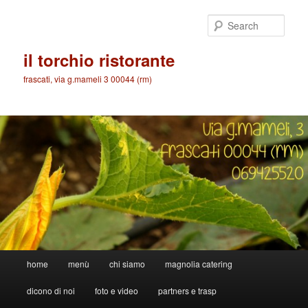
Skip
Skip
to
to
Sear
primary
secondary
content
content
il torchio ristorante
frascati, via g.mameli 3 00044 (rm)
Main
home
menù
chi siamo
magnolia catering
menu
dicono di noi
foto e video
partners e trasp