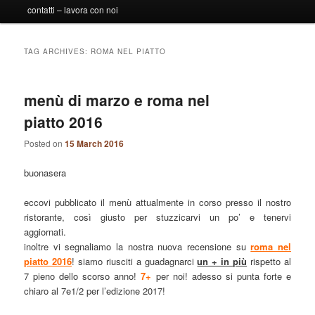
contatti – lavora con noi
TAG ARCHIVES:
ROMA NEL PIATTO
menù di marzo e roma nel
piatto 2016
Posted on
15 March 2016
buonasera
eccovi pubblicato il menù attualmente in corso presso il nostro
ristorante, così giusto per stuzzicarvi un po’ e tenervi
aggiornati.
inoltre vi segnaliamo la nostra nuova recensione su
roma nel
piatto 2016
! siamo riusciti a guadagnarci
un + in più
rispetto al
7 pieno dello scorso anno!
7+
per noi! adesso si punta forte e
chiaro al 7e1/2 per l’edizione 2017!