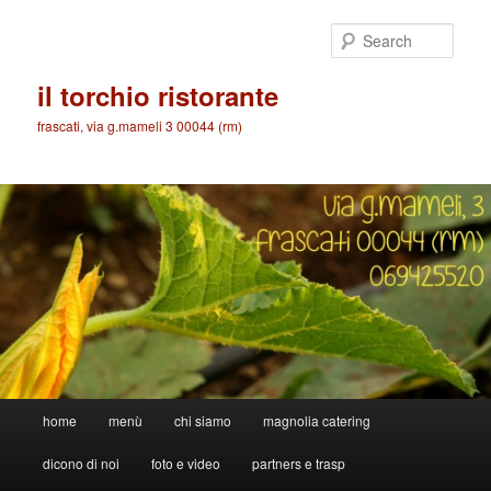
Skip
to
Sear
primary
content
il torchio ristorante
frascati, via g.mameli 3 00044 (rm)
Main
home
menù
chi siamo
magnolia catering
menu
dicono di noi
foto e video
partners e trasp