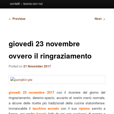
contatti – lavora con noi
Post
←
Previous
Next
→
navigation
giovedì 23 novembre
ovvero il ringraziamento
Posted on
21 November 2017
giovedì 23 novembre 2017
con il ricorrere del giorno del
ringraziamento, daremo spazio, accanto al nostro menù normale,
a alcune delle ricette più tradizionali della cucina statuinitense:
immancabile il
tacchino arrosto
con il suo
ripieno
servito a
fianco, ma anche
bagels
fatti da noi con
pastrami
di manzo e