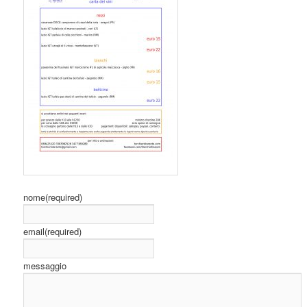
nome
(required)
email
(required)
messaggio