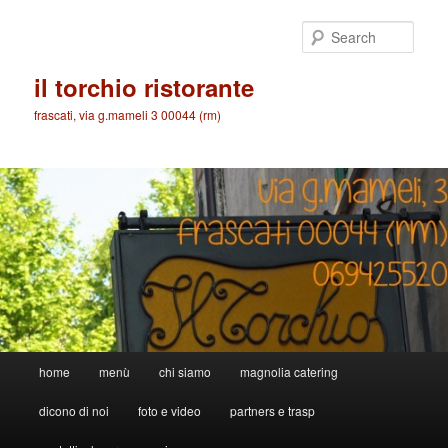
Skip
to
Sear
primary
content
il torchio ristorante
frascati, via g.mameli 3 00044 (rm)
Main
home
menù
chi siamo
magnolia catering
menu
dicono di noi
foto e video
partners e trasp