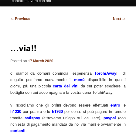
contatti – lavora con noi
Post
←
Previous
Next
→
navigation
…via!!
Posted on
17 March 2020
ci siamo! da domani comincia l’esperienza
TorchiAway
! di
seguito postiamo nuovamente il
menù
disponibile in questi
giorni, più una piccola
carta
dei
vini
da cui poter scegliere la
bottiglia con cui accompagnare la vostra cena TorchiAway.
vi ricordiamo che gli ordini devono essere effettuati
entro
le
h1230
per pranzo e le
h1930
per cena. si può pagare in remoto
tramite
satispay
(attraverso un’app sul cellulare),
paypal
(con
richiesta di pagamento mandata da noi via mail) e ovviamente in
contanti
.