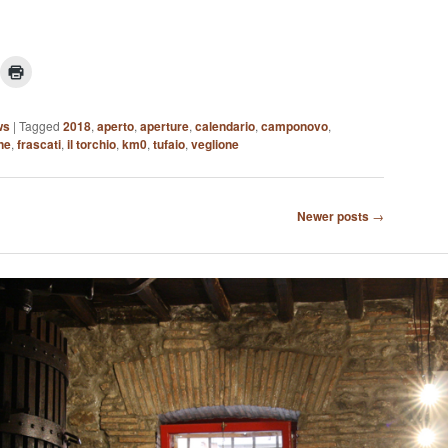
ws
|
Tagged
2018
,
aperto
,
aperture
,
calendario
,
camponovo
,
ne
,
frascati
,
il torchio
,
km0
,
tufaio
,
veglione
Newer posts
→