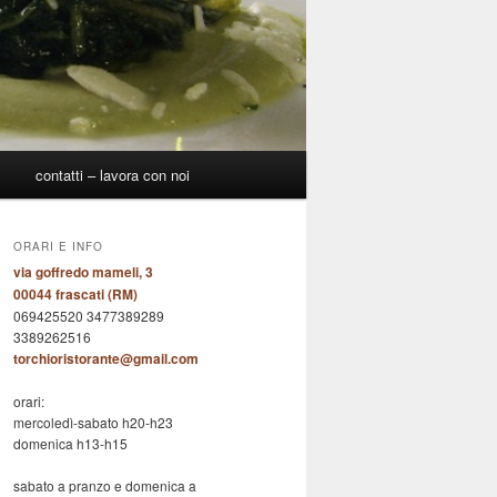
p
contatti – lavora con noi
ORARI E INFO
via goffredo mameli, 3
00044 frascati (RM)
069425520 3477389289
3389262516
torchioristorante@gmail.com
orari:
mercoledì-sabato h20-h23
domenica h13-h15
sabato a pranzo e domenica a