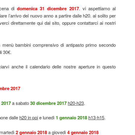
 cena di
domenica 31 dicembre 2017
. vi aspettiamo al
giare l’arrivo del nuovo anno a partire dalle h20. al solito per
verci direttamente qui dal sito, oppure contattarci ai nostri
n menù bambini comprensivo di antipasto primo secondo
i 30€.
iarvi anche il calendario delle nostre aperture in questo
mbre 2017
 2017
a sabato
30 dicembre 2017
h20-h23
.
none dalle
h20 in poi
e lunedì
1 gennaio 2018
h13-h15
.
a martedì
2 gennaio 2018
a giovedì
4 gennaio 2018