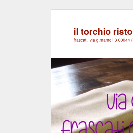
Skip
Skip
to
to
primary
secondary
il torchio rist
content
content
frascati, via g.mameli 3 00044 