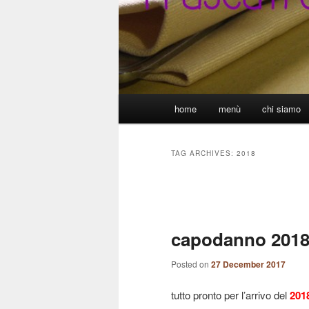
Main
home
menù
chi siamo
menu
TAG ARCHIVES:
2018
Post
navigation
capodanno 201
Posted on
27 December 2017
tutto pronto per l’arrivo del
201