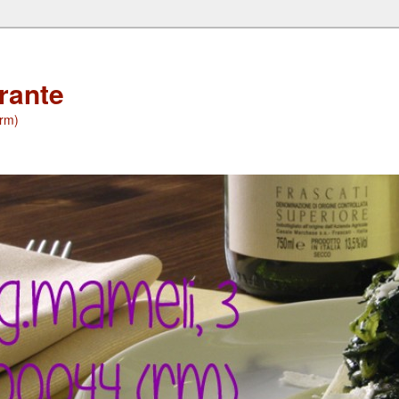
orante
(rm)