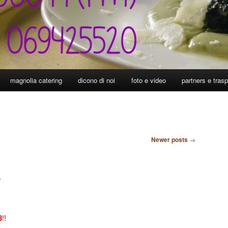
magnolia catering
dicono di noi
foto e video
partners e tras
Newer posts
→
8
8
!!