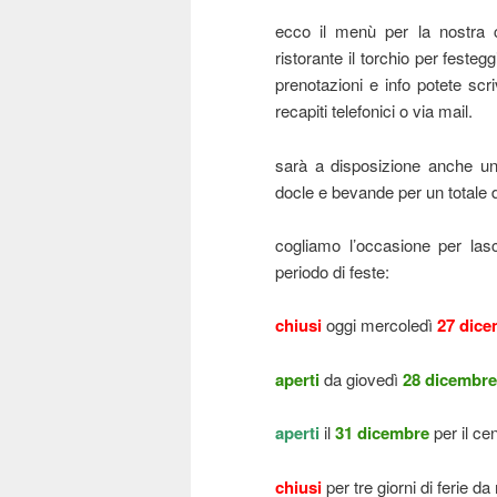
ecco il menù per la nostra
ristorante il torchio per festeg
prenotazioni e info potete scri
recapiti telefonici o via mail.
sarà a disposizione anche u
docle e bevande per un totale d
cogliamo l’occasione per lasc
periodo di feste:
chiusi
oggi mercoledì
27 dice
aperti
da giovedì
28 dicembre
aperti
il
31 dicembre
per il ce
chiusi
per tre giorni di ferie d