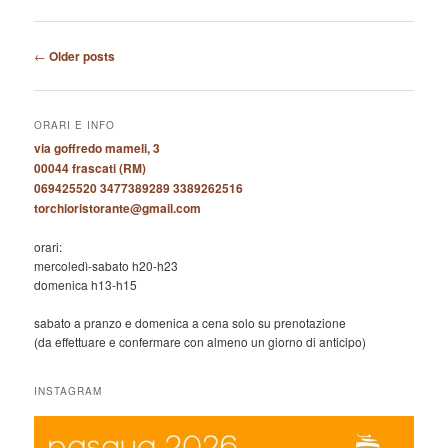
Post
←
Older posts
navigation
ORARI E INFO
via goffredo mameli, 3
00044 frascati (RM)
069425520 3477389289 3389262516
torchioristorante@gmail.com
orari:
mercoledì-sabato h20-h23
domenica h13-h15
sabato a pranzo e domenica a cena solo su prenotazione
(da effettuare e confermare con almeno un giorno di anticipo)
INSTAGRAM