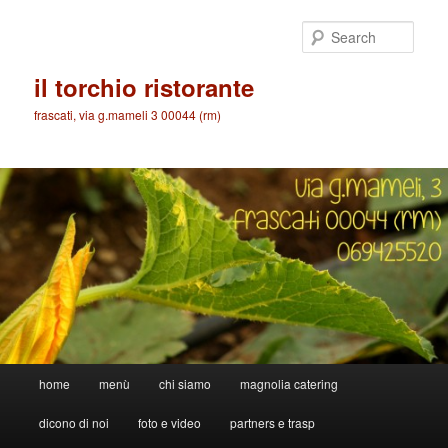
Skip
Skip
to
to
Sear
primary
secondary
content
content
il torchio ristorante
frascati, via g.mameli 3 00044 (rm)
Main
home
menù
chi siamo
magnolia catering
menu
dicono di noi
foto e video
partners e trasp