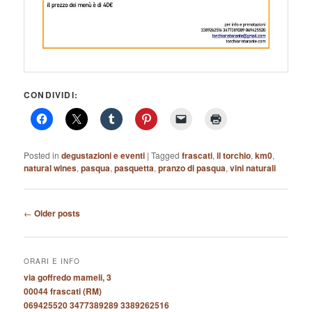
CONDIVIDI:
Posted in
degustazioni e eventi
|
Tagged
frascati
,
il torchio
,
km0
,
natural wines
,
pasqua
,
pasquetta
,
pranzo di pasqua
,
vini naturali
Post
←
Older posts
navigation
ORARI E INFO
via goffredo mameli, 3
00044 frascati (RM)
069425520 3477389289 3389262516