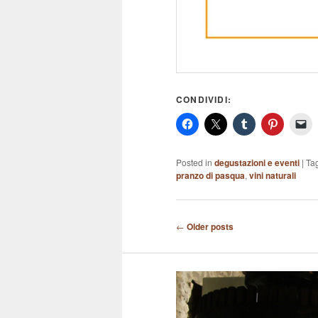
CONDIVIDI:
Posted in
degustazioni e eventi
|
Ta
pranzo di pasqua
,
vini naturali
Post
←
Older posts
navigation