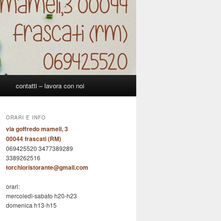
p
contatti – lavora con noi
ORARI E INFO
via goffredo mameli, 3
00044 frascati (RM)
069425520 3477389289
3389262516
torchioristorante@gmail.com
orari:
mercoledì-sabato h20-h23
domenica h13-h15