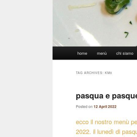
Main
home
menù
chi siamo
menu
TAG ARCHIVES:
KM0
pasqua e pasque
Posted on
12 April 2022
ecco il nostro menù pe
2022. il lunedì di pasq