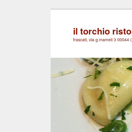
Skip
Skip
to
to
primary
secondary
il torchio rist
content
content
frascati, via g.mameli 3 00044 