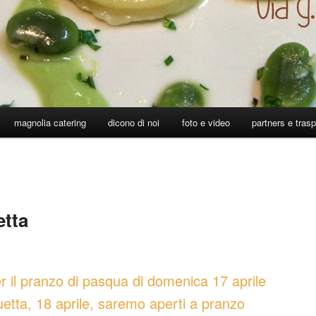
magnolia catering
dicono di noi
foto e video
partners e tras
tta
r il pranzo di pasqua di domenica 17 aprile
uetta, 18 aprile, saremo aperti a pranzo