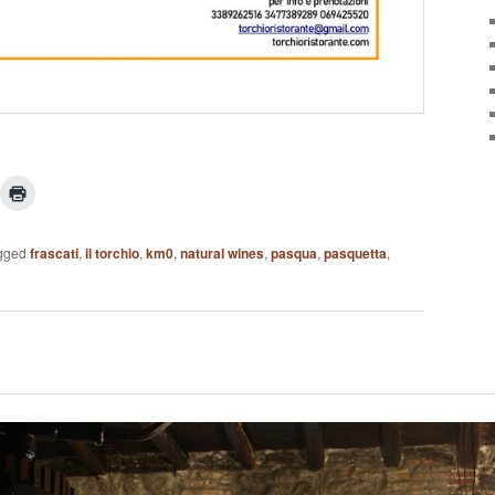
gged
frascati
,
il torchio
,
km0
,
natural wines
,
pasqua
,
pasquetta
,