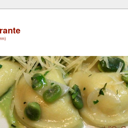
orante
(rm)