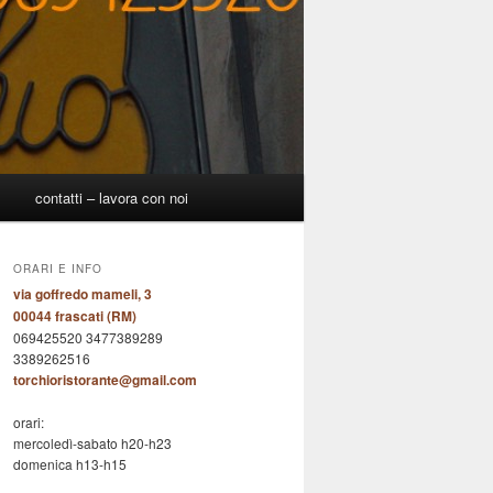
p
contatti – lavora con noi
ORARI E INFO
via goffredo mameli, 3
00044 frascati (RM)
069425520 3477389289
3389262516
torchioristorante@gmail.com
orari:
mercoledì-sabato h20-h23
domenica h13-h15