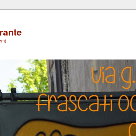
orante
(rm)