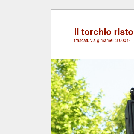
Skip
Skip
to
to
primary
secondary
il torchio rist
content
content
frascati, via g.mameli 3 00044 