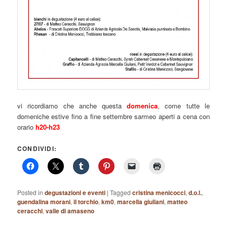
vi ricordiamo che anche questa
domenica
, come tutte le
domeniche estive fino a fine settembre sarmeo aperti a cena con
orario
h20-h23
CONDIVIDI:
Posted in
degustazioni e eventi
|
Tagged
cristina menicocci
,
d.o.l.
,
guendalina morani
,
il torchio
,
km0
,
marcella giuliani
,
matteo
ceracchi
,
valle di amaseno