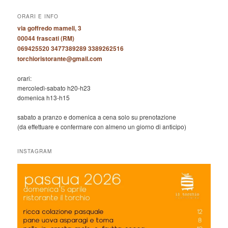
ORARI E INFO
via goffredo mameli, 3
00044 frascati (RM)
069425520 3477389289 3389262516
torchioristorante@gmail.com
orari:
mercoledì-sabato h20-h23
domenica h13-h15
sabato a pranzo e domenica a cena solo su prenotazione
(da effettuare e confermare con almeno un giorno di anticipo)
INSTAGRAM