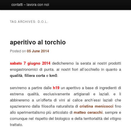
contatti – lavora con noi
TAG ARCHIVES:
D.O.L.
aperitivo al torchio
Posted on
05 June 2014
sabato 7 giugno 2014
dedicheremo la serata ai nostri prodotti
enogastronomici di punta. ai nostri fiori all’occhiello in quanto a
qualità
,
filiera corta
e
km0
.
serviremo a partire dalle
h19
un aperitivo a base di ingredienti di
estrema qualità, esclusivamente artigianali e laziali. e li
abbineremo a un’offerta di vini al calice anch’essi laziali che
spazieranno dalla filosofia naturalista di
cristina menicocci
fino
allo sperimentalismo più articolato di
matteo ceracchi
. sempre e
comunque nel rispetto del biologico e della territorialità del vitigno
trattato.