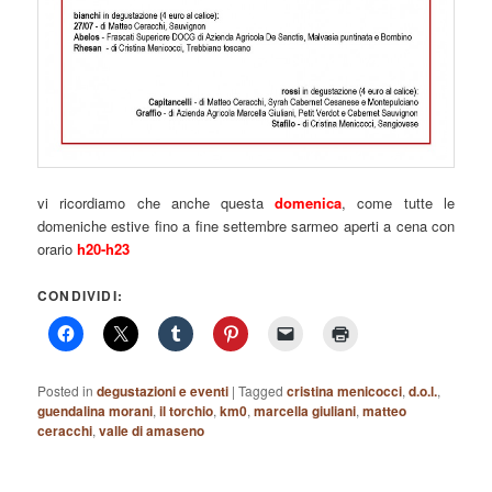
vi ricordiamo che anche questa
domenica
, come tutte le
domeniche estive fino a fine settembre sarmeo aperti a cena con
orario
h20-h23
CONDIVIDI:
Posted in
degustazioni e eventi
|
Tagged
cristina menicocci
,
d.o.l.
,
guendalina morani
,
il torchio
,
km0
,
marcella giuliani
,
matteo
ceracchi
,
valle di amaseno