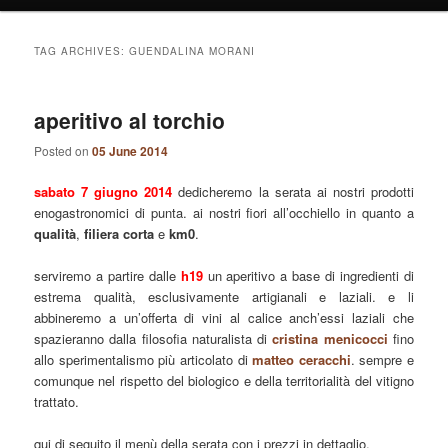
TAG ARCHIVES:
GUENDALINA MORANI
aperitivo al torchio
Posted on
05 June 2014
sabato 7 giugno 2014
dedicheremo la serata ai nostri prodotti
enogastronomici di punta. ai nostri fiori all’occhiello in quanto a
qualità
,
filiera corta
e
km0
.
serviremo a partire dalle
h19
un aperitivo a base di ingredienti di
estrema qualità, esclusivamente artigianali e laziali. e li
abbineremo a un’offerta di vini al calice anch’essi laziali che
spazieranno dalla filosofia naturalista di
cristina menicocci
fino
allo sperimentalismo più articolato di
matteo ceracchi
. sempre e
comunque nel rispetto del biologico e della territorialità del vitigno
trattato.
qui di seguito il menù della serata con i prezzi in dettaglio.