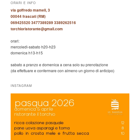
ORARI E INFO
via goffredo mameli, 3
00044 frascati (RM)
069425520 3477389289 3389262516
torchioristorante@gmail.com
orari:
mercoledì-sabato h20-h23
domenica h13-h15
sabato a pranzo e domenica a cena solo su prenotazione
(da effettuare e confermare con almeno un giorno di anticipo)
INSTAGRAM