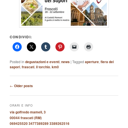
CONDIVIDI:
Posted in
degustazioni e eventi
,
news
|
Tagged
aperture
,
fiera dei
sapori
,
frascati
,
il torchio
,
km0
Post
←
Older posts
navigation
ORARI E INFO
via goffredo mameli, 3
00044 frascati (RM)
069425520 3477389289 3389262516