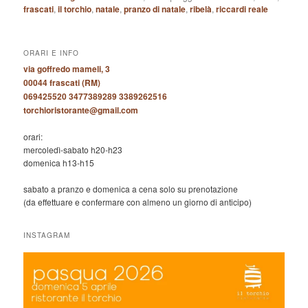
frascati
,
il torchio
,
natale
,
pranzo di natale
,
ribelà
,
riccardi reale
ORARI E INFO
via goffredo mameli, 3
00044 frascati (RM)
069425520 3477389289 3389262516
torchioristorante@gmail.com
orari:
mercoledì-sabato h20-h23
domenica h13-h15
sabato a pranzo e domenica a cena solo su prenotazione
(da effettuare e confermare con almeno un giorno di anticipo)
INSTAGRAM